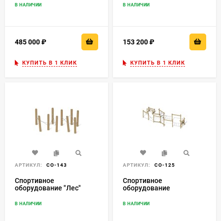
В НАЛИЧИИ
В НАЛИЧИИ
485 000
₽
153 200
₽
КУПИТЬ В 1 КЛИК
КУПИТЬ В 1 КЛИК
АРТИКУЛ:
СО-143
АРТИКУЛ:
СО-125
Спортивное
Спортивное
оборудование "Лес"
оборудование
"Испытание на ловкость
8"
В НАЛИЧИИ
В НАЛИЧИИ