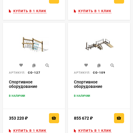
КУПИТЬ В 1 КЛИК
КУПИТЬ В 1 КЛИК
АРТИКУЛ:
СО-127
АРТИКУЛ:
СО-109
Спортивное
Спортивное
оборудование
оборудование
"Конструкция для
лазания 2"
В НАЛИЧИИ
В НАЛИЧИИ
353 220
₽
855 672
₽
КУПИТЬ В 1 КЛИК
КУПИТЬ В 1 КЛИК