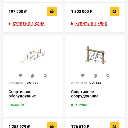
197 500
₽
1 803 060
₽
КУПИТЬ В 1 КЛИК
КУПИТЬ В 1 КЛИК
АРТИКУЛ:
СО-131
АРТИКУЛ:
СО-122
Спортивное
Спортивное
оборудование
оборудование
"Испытание на ловкость
"Конструкция для
7"
лазания"
В НАЛИЧИИ
В НАЛИЧИИ
1 258 979
₽
176 610
₽