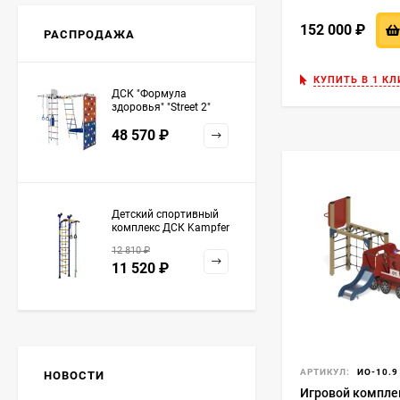
152 000
₽
РАСПРОДАЖА
КУПИТЬ В 1 КЛ
ДСК "Формула
здоровья" "Street 2"
белый радуга
48 570
₽
Детский спортивный
комплекс ДСК Kampfer
Strong kid ceiling
12 810
₽
11 520
₽
АРТИКУЛ:
ИО-10.9
НОВОСТИ
Игровой компле