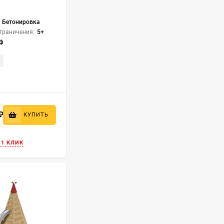
Бетонировка
граничения:
5+
еф
₽
КУПИТЬ
 1 КЛИК