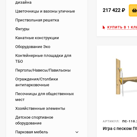
дизайна
217 422
₽
Цветочницы и вазоны уличные
Приствольная решетка
КУПИТЬ В 1 КЛ
Фигуры
Канатные конструкции
Оборудование Эко
Контейнерные площадки для
ТБО
Перголы/Навесы/Павильоны
Ограждения/Столбики
антипарковочные
Песочницы для общественных
мест
Хозяйственные элементы
Детское спортивное
АРТИКУЛ:
ПС-110.
оборудование
Игра с песком П
Парковая мебель