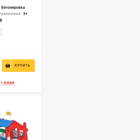
Бетонировка
граничения:
3+
еф
₽
КУПИТЬ
 1 КЛИК