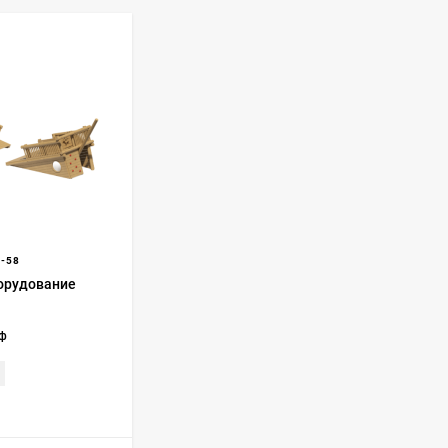
-58
орудование
еф