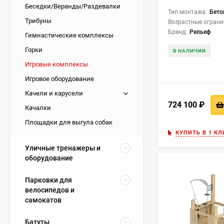
Беседки/Веранды/Раздевалки
Тип монтажа:
Бето
Трибуны
Возрастные ограни
Бренд:
Рельеф
Гимнастические комплексы
Горки
В НАЛИЧИИ
Игровые комплексы
Игровое оборудование
Качели и карусели
724 100
₽
Качалки
Площадки для выгула собак
КУПИТЬ В 1 КЛ
Уличные тренажеры и
оборудование
Парковки для
велосипедов и
самокатов
Батуты