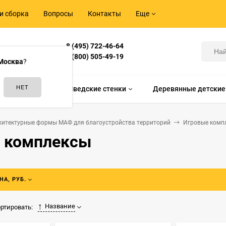
и сборка
Вопросы
Контакты
Еще
8 (495) 722-46-64
Корнилова,
8 (800) 505-49-19
Москва
?
идам спорта
Шведские стенки
Деревянные детские
хитектурные формы МАФ для благоустройства территорий
Игровые комп
 комплексы
НА, РУБ.
Название
ртировать: