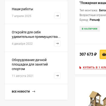
"Пожарная маши
Нгр=650
Наши работы
Тип монтажа:
Бето
Возрастные ограни
7 апреля 2025
Бренд:
Рельеф
В НАЛИЧИИ
Откройте для себя
удивительные преимущества...
4 декабря 2022
307 673
₽
Оборудование дачной
площадки для занятий
КУПИТЬ В 1 КЛ
спортом
11 августа 2021
ВСЕ НОВОСТИ