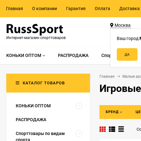
Главная
О компании
Гарантия
Оплата
Доставка 
Москва
ул. Адмирала 
Интернет-магазин спорттоваров
д.55, стр.1
Ваш город
КОНЬКИ ОПТОМ
РАСПРОДАЖА
Спорттовары по в
Главная
Малые ар
КАТАЛОГ ТОВАРОВ
Игровые
КОНЬКИ ОПТОМ
БРЕНД
ЦЕ
РАСПРОДАЖА
Со
Спорттовары по видам
спорта