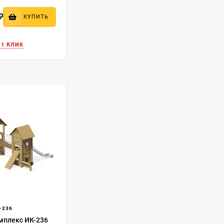
₽
КУПИТЬ
 1 КЛИК
-236
мплекс ИК-236