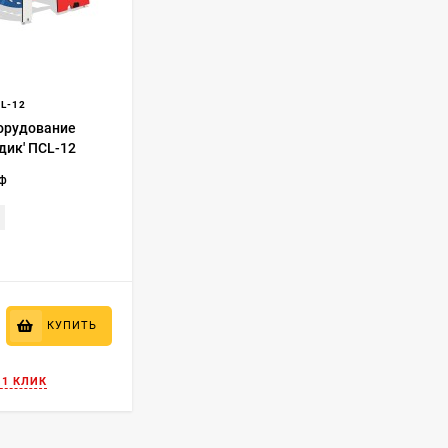
L-12
орудование
дик' ПСL-12
еф
₽
КУПИТЬ
 1 КЛИК