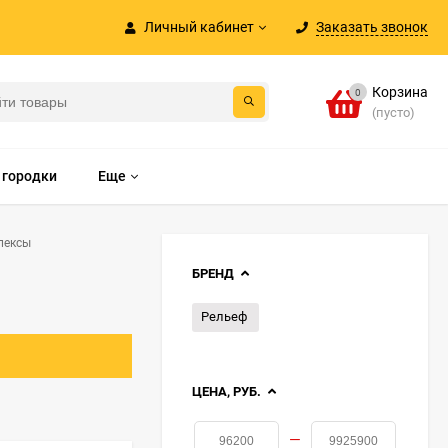
Личный кабинет
Заказать звонок
Корзина
0
(пусто)
 городки
Еще
лексы
БРЕНД
Рельеф
ЦЕНА, РУБ.
—