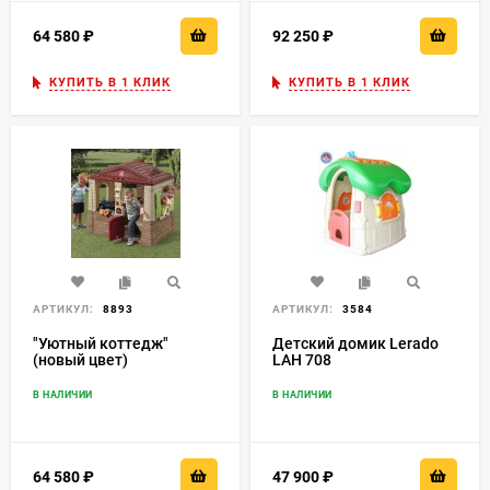
64 580
₽
92 250
₽
КУПИТЬ В 1 КЛИК
КУПИТЬ В 1 КЛИК
АРТИКУЛ:
8893
АРТИКУЛ:
3584
"Уютный коттедж"
Детский домик Lerado
(новый цвет)
LAH 708
В НАЛИЧИИ
В НАЛИЧИИ
64 580
₽
47 900
₽