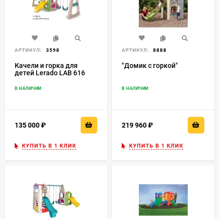
АРТИКУЛ:
3598
АРТИКУЛ:
8888
Качели и горка для
"Домик с горкой"
детей Lerado LAB 616
В НАЛИЧИИ
В НАЛИЧИИ
135 000
₽
219 960
₽
КУПИТЬ В 1 КЛИК
КУПИТЬ В 1 КЛИК