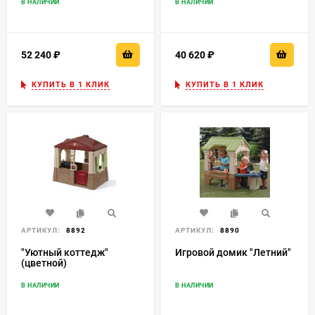
В НАЛИЧИИ
В НАЛИЧИИ
их чистоту. Игровые комплексы, как правило, мобильны.
И, конечно, это практически безграничный выбор
ассортимента. Играйте ярко и безопасно!
52 240
₽
40 620
₽
КУПИТЬ В 1 КЛИК
КУПИТЬ В 1 КЛИК
АРТИКУЛ:
8892
АРТИКУЛ:
8890
"Уютный коттедж"
Игровой домик "Летний"
(цветной)
В НАЛИЧИИ
В НАЛИЧИИ