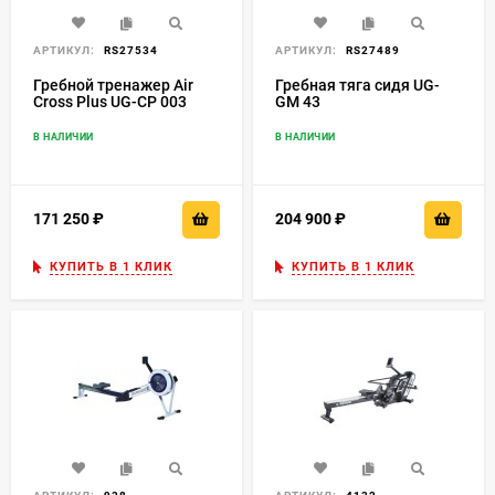
АРТИКУЛ:
RS27534
АРТИКУЛ:
RS27489
Гребной тренажер Air
Гребная тяга сидя UG-
Cross Plus UG-CP 003
GM 43
В НАЛИЧИИ
В НАЛИЧИИ
171 250
₽
204 900
₽
КУПИТЬ В 1 КЛИК
КУПИТЬ В 1 КЛИК