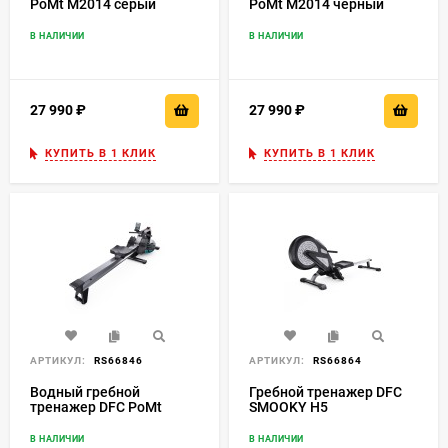
PoMt M2014 серый
PoMt M2014 черный
В НАЛИЧИИ
В НАЛИЧИИ
27 990
₽
27 990
₽
КУПИТЬ В 1 КЛИК
КУПИТЬ В 1 КЛИК
АРТИКУЛ:
RS66846
АРТИКУЛ:
RS66864
Водный гребной
Гребной тренажер DFC
тренажер DFC PoMt
SMOOKY H5
В НАЛИЧИИ
В НАЛИЧИИ