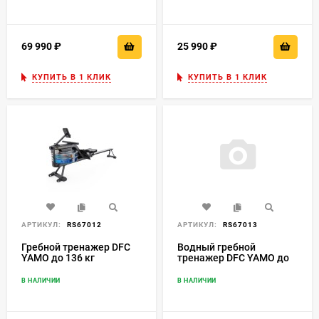
69 990
₽
25 990
₽
КУПИТЬ В 1 КЛИК
КУПИТЬ В 1 КЛИК
АРТИКУЛ:
RS67012
АРТИКУЛ:
RS67013
Гребной тренажер DFC
Водный гребной
YAMO до 136 кг
тренажер DFC YAMO до
136 кг, с наклонным
баком
В НАЛИЧИИ
В НАЛИЧИИ