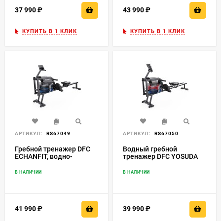
37 990
₽
43 990
₽
КУПИТЬ В 1 КЛИК
КУПИТЬ В 1 КЛИК
АРТИКУЛ:
RS67049
АРТИКУЛ:
RS67050
Гребной тренажер DFC
Водный гребной
ECHANFIT, водно-
тренажер DFC YOSUDA
магнитный
RW207-1
В НАЛИЧИИ
В НАЛИЧИИ
41 990
₽
39 990
₽