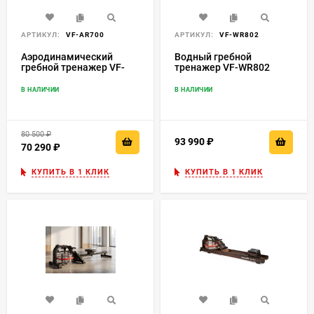
АРТИКУЛ:
VF-AR700
АРТИКУЛ:
VF-WR802
Аэродинамический
Водный гребной
гребной тренажер VF-
тренажер VF-WR802
AR700
В НАЛИЧИИ
В НАЛИЧИИ
80 500
₽
93 990
₽
70 290
₽
КУПИТЬ В 1 КЛИК
КУПИТЬ В 1 КЛИК