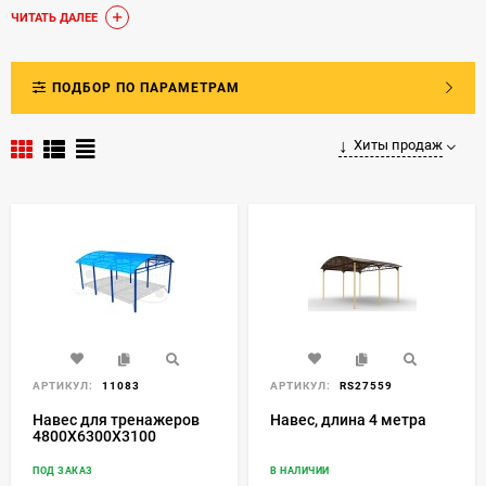
свободный приток свежего воздуха.
ЧИТАТЬ ДАЛЕЕ
Интернет-магазин RussSport предлагает несколько
моделей беседок и веранд. В зависимости от назначения
ПОДБОР ПО ПАРАМЕТРАМ
и места размещения оборудования для отдыха вы можете
остановить свой выбор на одном из представленных
образцов.Крытые летние веранды стали классическим
Хиты продаж
местом отдыха и игр в учреждениях дошкольного
образования. Надежная конструкция защитит малышей от
прямых солнечных лучей, дождя, порывистого ветра, не
лишая пользы от времяпрепровождения на свежем
воздухе. Веранды прекрасно впишутся в антураж двора,
став излюбленным местом отдыха во время прогулок с
детьми.
Беседка – это не только своеобразная визитная карточка
дачного участка, но и, то место, вокруг которого строится
АРТИКУЛ:
11083
АРТИКУЛ:
RS27559
вся летняя жизнь.Она как нельзя лучше отвечает
Навес для тренажеров
Навес, длина 4 метра
настроению весенне-летних встреч с друзьями на
4800Х6300Х3100
приусадебном участке. Последние годы беседки очень
популярны в организации пространства
ПОД ЗАКАЗ
В НАЛИЧИИ