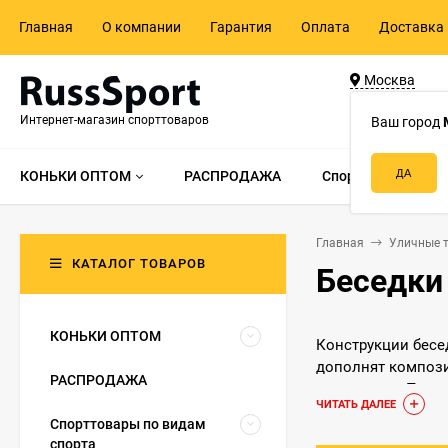
Главная
О компании
Гарантия
Оплата
Доставка 
Москва
ул. Адмирала 
Интернет-магазин спорттоваров
д.55, стр.1
Ваш город
КОНЬКИ ОПТОМ
РАСПРОДАЖА
Спорттовары по в
Главная
Уличные 
КАТАЛОГ ТОВАРОВ
Беседки
КОНЬКИ ОПТОМ
Конструкции бесе
дополнят компози
РАСПРОДАЖА
детских игр. Про
ЧИТАТЬ ДАЛЕЕ
свободный приток
Спорттовары по видам
спорта