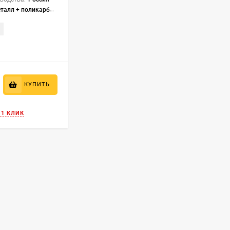
талл + поликарбонат
₽
КУПИТЬ
 1 КЛИК