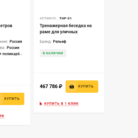
1
АРТИКУЛ:
ТНР-01
метров
Тренажерная беседка на
раме для уличных
тренажёров 3 секции
ния:
Россия
Бренд:
Рельеф
ТНР-01
ва:
Россия
В НАЛИЧИИ
 поликарбонат
467 786
₽
КУПИТЬ
КУПИТЬ
КУПИТЬ В 1 КЛИК
ИК