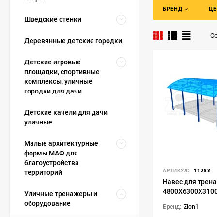
Интернет-магазин 
БРЕНД
ЦЕ
назначения и мес
Шведские стенки
одном из предста
и игр в учрежден
Со
Деревянные детские городки
прямых солнечных
на свежем воздух
Детские игровые
отдыха во время п
площадки, спортивные
комплексы, уличные
Беседка – это не 
городки для дачи
которого строитс
встреч с друзьям
Детские качели для дачи
организации прос
уличные
вместе с тем, вме
Веранды и дачные
Малые архитектурные
цветовые вариаци
формы МАФ для
благоустройства
прослужат долгие
АРТИКУЛ:
11083
территорий
приятных посидел
Навес для трен
4800Х6300Х310
Уличные тренажеры и
оборудование
Бренд:
Zion1