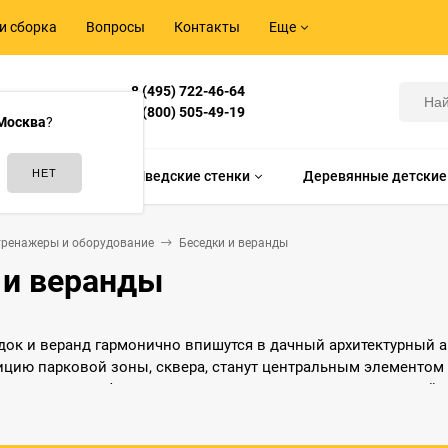
и сборка
Вопросы
Контакты
Еще
8 (495) 722-46-64
Корнилова,
8 (800) 505-49-19
Москва
?
идам спорта
Шведские стенки
Деревянные детские
тренажеры и оборудование
Беседки и веранды
 и веранды
док и веранд гармонично впишутся в дачный архитектурный а
цию парковой зоны, сквера, станут центральным элементом
стые каркасные формы надежно защитят в непогоду и летний 
 свежего воздуха.