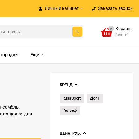
Личный кабинет
Заказать звонок
Корзина
0
(пусто)
 городки
Еще
БРЕНД
RussSport
Zion1
нсамбль,
Рельеф
 площадки для
зной, обеспечивая
ЦЕНА, РУБ.